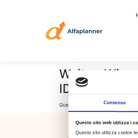
Wait or Win 
ID88-2021
Consenso
Questo è un blocco di paragrafo 
Questo sito web utilizza i c
Homepage
Questo sito utilizza cookie t