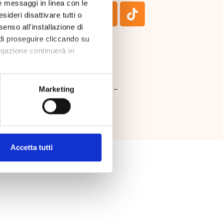
are messaggi in linea con le
ideri disattivare tutti o
enso all'installazione di
di proseguire cliccando su
igazione continuerà in
Marketing
0000 euro i.v.R.E.A. GR – 127909 –
Accetta tutti