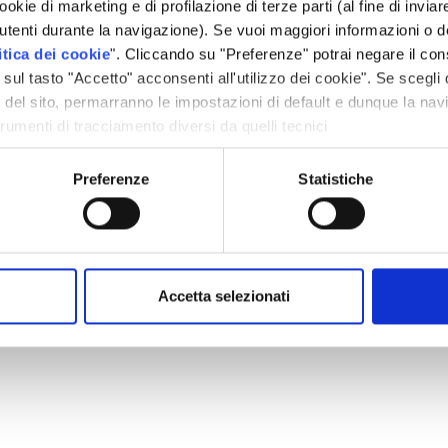
ookie di marketing e di profilazione di terze parti (al fine di invi
tenti durante la navigazione). Se vuoi maggiori informazioni o des
itica dei cookie
". Cliccando su "Preferenze" potrai negare il cons
Progetto Concorri
Contatti
l tasto "Accetto" acconsenti all'utilizzo dei cookie". Se scegli 
e del sito, permarranno le impostazioni di default e dunque la nav
trumenti di tracciamento diversi da quelli tecnici
Preferenze
Statistiche
a Veio 22, 58100 Grosseto – P.IVA/C.F. IT01480420536 Cap. soc. 1
alfaplanner@pec.it
Privacy policy
|
Cookie policy
Newsletter Alfaplanner
Accetta selezionati