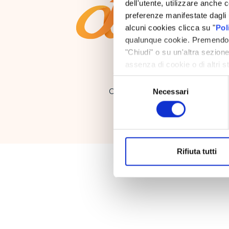
dell'utente, utilizzare anche c
preferenze manifestate dagli u
alcuni cookies clicca su "
Pol
qualunque cookie. Premendo su
"Chiudi" o su un'altra sezion
assenza di cookie o di altri s
Selezione
Necessari
Copyright © Alfaplanner S.R.L. Vi
del
consenso
Rifiuta tutti