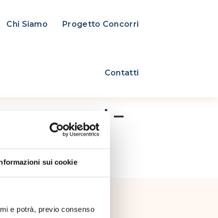
Chi Siamo
Progetto Concorri
Contatti
rso a premi –
Informazioni sui cookie
iato al Ministero
mo
nimi e potrà, previo consenso